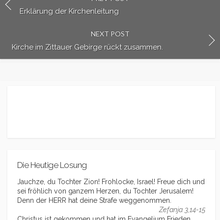
Erklärung der Kirchenleitung
NEXT POST
Kirche im Zittauer Gebirge rückt zusammen.
Die Heutige Losung
Jauchze, du Tochter Zion! Frohlocke, Israel! Freue dich und
sei fröhlich von ganzem Herzen, du Tochter Jerusalem!
Denn der HERR hat deine Strafe weggenommen.
Zefanja 3,14-15
Christus ist gekommen und hat im Evangelium Frieden