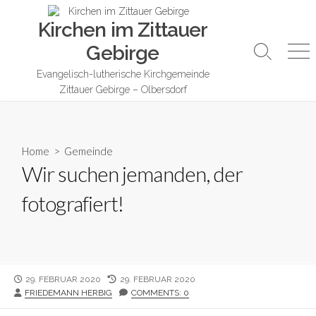
Skip
Kirchen im Zittauer
to
content
Gebirge
Search
Me
Toggle
Evangelisch-lutherische Kirchgemeinde
Zittauer Gebirge – Olbersdorf
Home
>
Gemeinde
Wir suchen jemanden, der
fotografiert!
PUBLISHED
LAST
29. FEBRUAR 2020
29. FEBRUAR 2020
AUTHOR
DATE
MODIFIED
FRIEDEMANN HERBIG
COMMENTS: 0
DATE