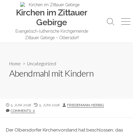
Skip
Kirchen im Zittauer
to
content
Gebirge
Search
Me
Toggle
Evangelisch-lutherische Kirchgemeinde
Zittauer Gebirge – Olbersdorf
Home
>
Uncategorized
Abendmahl mit Kindern
PUBLISHED
LAST
AUTHOR
5. JUNI 2018
5. JUNI 2018
FRIEDEMANN HERBIG
DATE
MODIFIED
COMMENTS: 0
DATE
Der Olbersdorfer Kirchenvorstand hat beschlossen, das