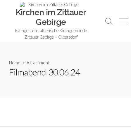
Skip
Kirchen im Zittauer
to
content
Gebirge
Search
Me
Toggle
Evangelisch-lutherische Kirchgemeinde
Zittauer Gebirge – Olbersdorf
Home
> Attachment
Filmabend-30.06.24