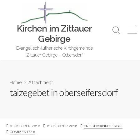
Skip
to
content
Kirchen im Zittauer
Search
Me
Gebirge
Toggle
Evangelisch-lutherische Kirchgemeinde
Zittauer Gebirge – Olbersdorf
Home
> Attachment
taizegebet in oberseifersdorf
PUBLISHED
LAST
AUTHOR
6. OKTOBER 2016
6. OKTOBER 2016
FRIEDEMANN HERBIG
DATE
MODIFIED
COMMENTS: 0
DATE