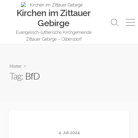
Skip
Kirchen im Zittauer
to
content
Gebirge
Search
Me
Toggle
Evangelisch-lutherische Kirchgemeinde
Zittauer Gebirge – Olbersdorf
Home
>
Tag:
BfD
4. Juli 2024