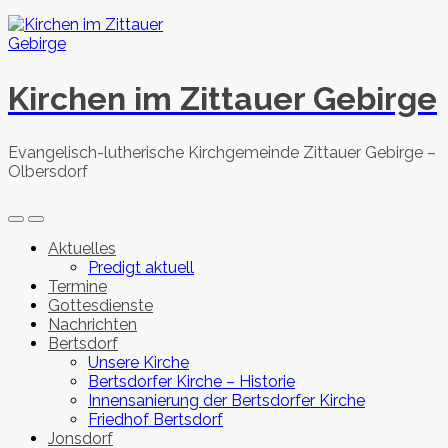
Skip
to
content
Kirchen im Zittauer Gebirge
Evangelisch-lutherische Kirchgemeinde Zittauer Gebirge –
Olbersdorf
Search
Menu
Toggle
Aktuelles
Predigt aktuell
Termine
Gottesdienste
Nachrichten
Bertsdorf
Unsere Kirche
Bertsdorfer Kirche – Historie
Innensanierung der Bertsdorfer Kirche
Friedhof Bertsdorf
Jonsdorf