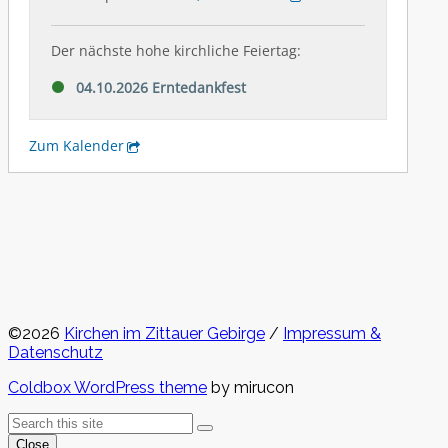
©2026
Kirchen im Zittauer Gebirge
/
Impressum &
Datenschutz
Coldbox WordPress theme
by mirucon
Back
Search
Search
To
Close