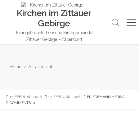
Skip
Kirchen im Zittauer
to
content
Gebirge
Search
Me
Toggle
Evangelisch-lutherische Kirchgemeinde
Zittauer Gebirge – Olbersdorf
Home
> Attachment
PUBLISHED
LAST
AUTHOR
17. FEBRUAR 2026
17. FEBRUAR 2026
FRIEDEMANN HERBIG
DATE
MODIFIED
COMMENTS: 0
DATE