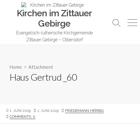
Skip
Kirchen im Zittauer
to
content
Gebirge
Search
Me
Toggle
Evangelisch-lutherische Kirchgemeinde
Zittauer Gebirge – Olbersdorf
Home
> Attachment
Haus Gertrud _60
PUBLISHED
LAST
AUTHOR
1. JUNI 2019
1. JUNI 2019
FRIEDEMANN HERBIG
DATE
MODIFIED
COMMENTS: 0
DATE