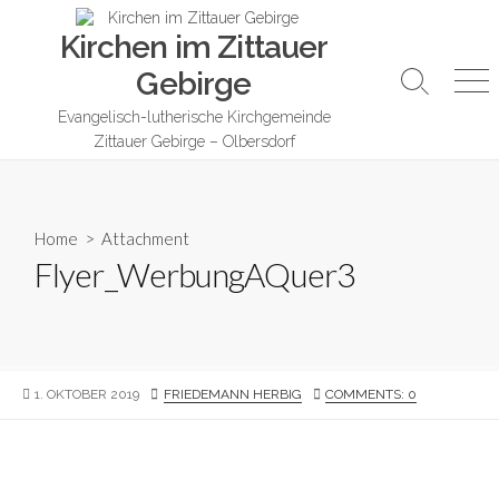
Skip
Kirchen im Zittauer
to
content
Gebirge
Search
Me
Toggle
Evangelisch-lutherische Kirchgemeinde
Zittauer Gebirge – Olbersdorf
Home
> Attachment
Flyer_WerbungAQuer3
PUBLISHED
AUTHOR
1. OKTOBER 2019
FRIEDEMANN HERBIG
COMMENTS: 0
DATE