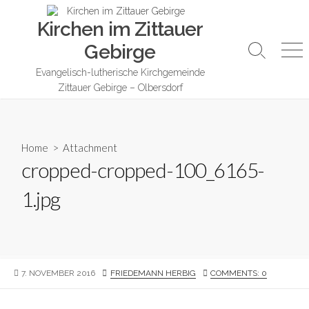
Skip
Kirchen im Zittauer
to
content
Gebirge
Search
Me
Toggle
Evangelisch-lutherische Kirchgemeinde
Zittauer Gebirge – Olbersdorf
Home
> Attachment
cropped-cropped-100_6165-
1.jpg
PUBLISHED
AUTHOR
7. NOVEMBER 2016
FRIEDEMANN HERBIG
COMMENTS: 0
DATE