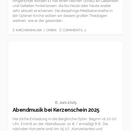
hingerichtet worden.Er hat einen reichen Schatz an Gedanken
und Gebeten hinterlassen, die bis heute oder heute wieder
sehr aktuell erscheinen. Die diesjährige Meditationsreihe in
der Oybiner Kirche wollen wir diesem großen Theologen
widmen: wie er der geworden...
CATEGORIES
KIRCHENMUSIK
/
OYBIN
COMMENTS: 2
6. Juni 2025
Abendmusik bei Kerzenschein 2025
Herzliche Einladung in die Bergkirche Oybin. Beginn ist 20.00
Uhr, Eintritt an der Abendkasse: 10 € / ermäßigt 8 €. Die
nächsten Konzerte sind:Am 05.07. „Konzertantes und