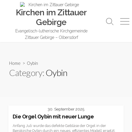
Skip
Kirchen im Zittauer
to
content
Gebirge
Search
Me
Toggle
Evangelisch-lutherische Kirchgemeinde
Zittauer Gebirge – Olbersdorf
Home
> Oybin
Category:
Oybin
30. September 2025
Die Orgel Oybin mit neuer Lunge
Anfang Juli wurde das defekte Gebläse der Orgel in der
Bergkirche Oybin durch ein neues, effizientes Modell ersetzt.