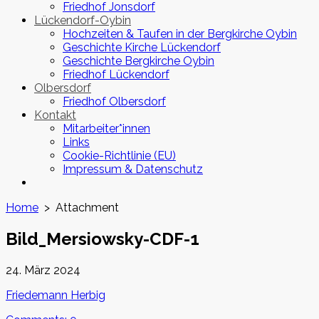
Friedhof Jonsdorf
Lückendorf-Oybin
Hochzeiten & Taufen in der Bergkirche Oybin
Geschichte Kirche Lückendorf
Geschichte Bergkirche Oybin
Friedhof Lückendorf
Olbersdorf
Friedhof Olbersdorf
Kontakt
Mitarbeiter*innen
Links
Cookie-Richtlinie (EU)
Impressum & Datenschutz
Close
menu
Home
> Attachment
Bild_Mersiowsky-CDF-1
Published
24. März 2024
date
Author
Friedemann Herbig