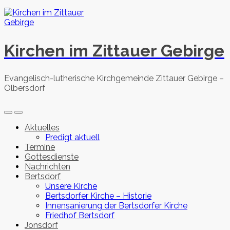
Skip
to
content
Kirchen im Zittauer Gebirge
Evangelisch-lutherische Kirchgemeinde Zittauer Gebirge –
Olbersdorf
Search
Menu
Toggle
Aktuelles
Predigt aktuell
Termine
Gottesdienste
Nachrichten
Bertsdorf
Unsere Kirche
Bertsdorfer Kirche – Historie
Innensanierung der Bertsdorfer Kirche
Friedhof Bertsdorf
Jonsdorf