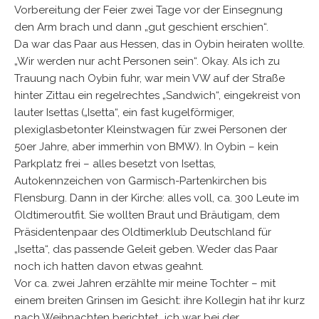
Vorbereitung der Feier zwei Tage vor der Einsegnung
den Arm brach und dann „gut geschient erschien“.
Da war das Paar aus Hessen, das in Oybin heiraten wollte.
„Wir werden nur acht Personen sein“. Okay. Als ich zu
Trauung nach Oybin fuhr, war mein VW auf der Straße
hinter Zittau ein regelrechtes „Sandwich“, eingekreist von
lauter Isettas („Isetta“, ein fast kugelförmiger,
plexiglasbetonter Kleinstwagen für zwei Personen der
50er Jahre, aber immerhin von BMW). In Oybin – kein
Parkplatz frei – alles besetzt von Isettas,
Autokennzeichen von Garmisch-Partenkirchen bis
Flensburg. Dann in der Kirche: alles voll, ca. 300 Leute im
Oldtimeroutfit. Sie wollten Braut und Bräutigam, dem
Präsidentenpaar des Oldtimerklub Deutschland für
„Isetta“, das passende Geleit geben. Weder das Paar
noch ich hatten davon etwas geahnt.
Vor ca. zwei Jahren erzählte mir meine Tochter – mit
einem breiten Grinsen im Gesicht: ihre Kollegin hat ihr kurz
nach Weihnachten berichtet „ich war bei der