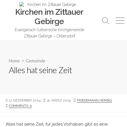
Skip
Kirchen im Zittauer
to
content
Gebirge
Search
Me
Toggle
Evangelisch-lutherische Kirchgemeinde
Zittauer Gebirge – Olbersdorf
Home
>
Gemeinde
Alles hat seine Zeit
PUBLISHED
LAST
AUTHOR
17. DEZEMBER 2024
31. MÄRZ 2025
FRIEDEMANN HERBIG
DATE
MODIFIED
COMMENTS: 0
DATE
Alles hat seine Zeit, für jedes Vorhaben gibt es eine