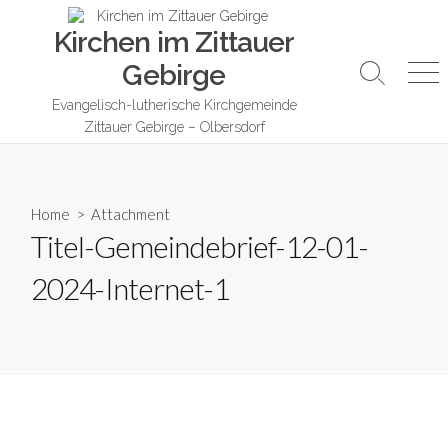
Skip
Kirchen im Zittauer
to
content
Gebirge
Search
Me
Toggle
Evangelisch-lutherische Kirchgemeinde
Zittauer Gebirge – Olbersdorf
Home
> Attachment
Titel-Gemeindebrief-12-01-
2024-Internet-1