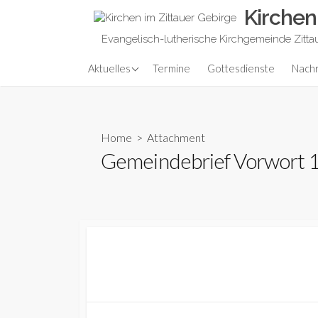
Skip
Kirchen
to
Evangelisch-lutherische Kirchgemeinde Zitta
content
Predigt aktuell
Aktuelles
Termine
Gottesdienste
Nachr
Home
> Attachment
Gemeindebrief Vorwort 