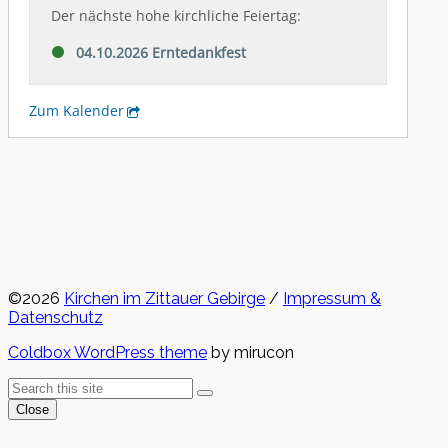
©2026
Kirchen im Zittauer Gebirge
/
Impressum &
Datenschutz
Coldbox WordPress theme
by mirucon
Back
Search
Search
To
Close
Top