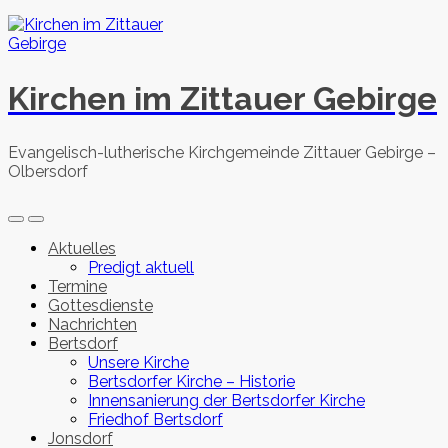
Skip
to
content
Kirchen im Zittauer Gebirge
Evangelisch-lutherische Kirchgemeinde Zittauer Gebirge –
Olbersdorf
Search
Menu
Toggle
Aktuelles
Predigt aktuell
Termine
Gottesdienste
Nachrichten
Bertsdorf
Unsere Kirche
Bertsdorfer Kirche – Historie
Innensanierung der Bertsdorfer Kirche
Friedhof Bertsdorf
Jonsdorf