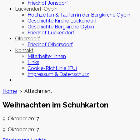
Friedhof Jonsdorf
Lückendorf-Oybin
Hochzeiten & Taufen in der Bergkirche Oybin
Geschichte Kirche Lückendorf
Geschichte Bergkirche Oybin
Friedhof Lückendorf
Olbersdorf
Friedhof Olbersdorf
Kontakt
Mitarbeiter*innen
Links
Cookie-Richtlinie (EU)
Impressum & Datenschutz
Close
menu
Home
> Attachment
Weihnachten im Schuhkarton
Published
9. Oktober 2017
date
Last
9. Oktober 2017
modified