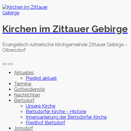
Skip
to
content
Kirchen im Zittauer Gebirge
Evangelisch-lutherische Kirchgemeinde Zittauer Gebirge –
Olbersdorf
Search
Menu
Toggle
Aktuelles
Predigt aktuell
Termine
Gottesdienste
Nachrichten
Bertsdorf
Unsere Kirche
Bertsdorfer Kirche – Historie
Innensanierung der Bertsdorfer Kirche
Friedhof Bertsdorf
Jonsdorf