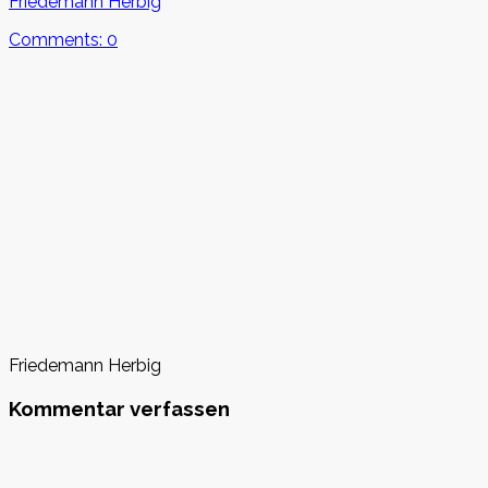
Author
Friedemann Herbig
date
Comments: 0
Friedemann Herbig
Kommentar verfassen