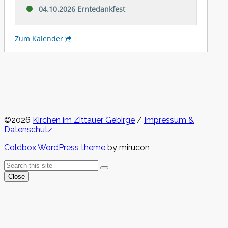
©2026
Kirchen im Zittauer Gebirge
/
Impressum &
Datenschutz
Coldbox WordPress theme
by mirucon
Back
Search
Search
To
Close
Top