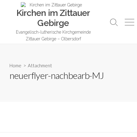
Skip
Kirchen im Zittauer
to
content
Gebirge
Search
Me
Toggle
Evangelisch-lutherische Kirchgemeinde
Zittauer Gebirge – Olbersdorf
Home
> Attachment
neuerflyer-nachbearb-MJ