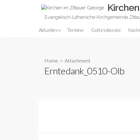
Skip
Kirchen
to
Evangelisch-lutherische Kirchgemeinde Zitta
content
Predigt aktuell
Aktuelles
Termine
Gottesdienste
Nachr
Home
> Attachment
Erntedank_0510-Olb