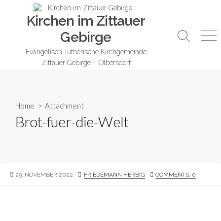
Skip
Kirchen im Zittauer
to
content
Gebirge
Search
Me
Toggle
Evangelisch-lutherische Kirchgemeinde
Zittauer Gebirge – Olbersdorf
Home
> Attachment
Brot-fuer-die-Welt
PUBLISHED
AUTHOR
29. NOVEMBER 2022
FRIEDEMANN HERBIG
COMMENTS: 0
DATE