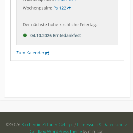
©2026
Kirchen im Zittauer Gebirge
/
Impressum & Datenschutz
Coldbox WordPress theme
by mirucon