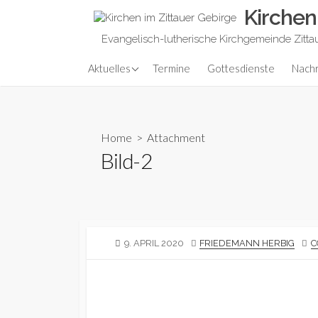
Skip
Kirchen
to
Evangelisch-lutherische Kirchgemeinde Zitta
content
Predigt aktuell
Aktuelles
Termine
Gottesdienste
Nachr
Home
> Attachment
Bild-2
PUBLISHED
AUTHOR
9. APRIL 2020
FRIEDEMANN HERBIG
C
DATE