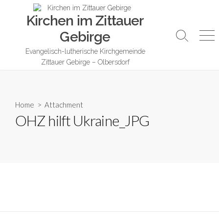
Skip
Kirchen im Zittauer
to
content
Gebirge
Search
Me
Toggle
Evangelisch-lutherische Kirchgemeinde
Zittauer Gebirge – Olbersdorf
Home
> Attachment
OHZ hilft Ukraine_JPG