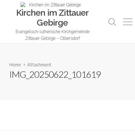
Skip
Kirchen im Zittauer
to
content
Gebirge
Search
Me
Toggle
Evangelisch-lutherische Kirchgemeinde
Zittauer Gebirge – Olbersdorf
Home
> Attachment
IMG_20250622_101619