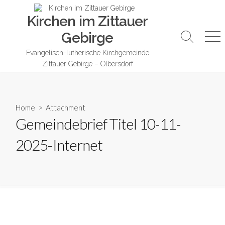
Skip
Kirchen im Zittauer
to
content
Gebirge
Search
Me
Toggle
Evangelisch-lutherische Kirchgemeinde
Zittauer Gebirge – Olbersdorf
Home
> Attachment
Gemeindebrief Titel 10-11-
2025-Internet